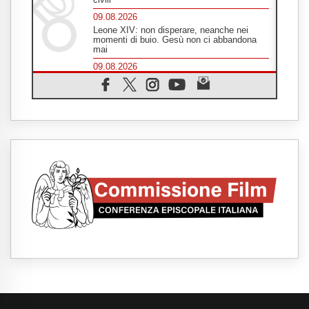
09.08.2026
Leone XIV: non disperare, neanche nei
momenti di buio. Gesù non ci abbandona
mai
09.08.2026
Drammatica escalation del conflitto tra
Russia e Ucraina
09.08.2026
Tra Tolkien e Leone, un convegno su
"l'uomo, il mezzo e l'algoritmo"
09.08.2026
Spagna, controlli alle frontiere per i
viaggiatori provenienti dall'Italia
09.08.2026
Indonesia, un dollaro per la costruzione di
219 Chiese
09.08.2026
Il dialogo interreligioso, isola di resistenza
per rispondere alle paure del mondo
09.08.2026
In Ciad nasce la rete dei media cattolici
08.08.2026