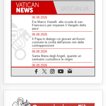
06.08.2026
Fra Marco Vianelli: alla scuola di san
Francesco per imparare il Vangelo della
pace
06.08.2026
Il Papa in dialogo coi giovani ad Assisi:
costruire la civiltà dell'amore non delle
contrapposizioni
06.08.2026
Santa Maria degli Angeli, quando un
santuario custodisce le origini
06.08.2026
Libano, colloqui di Roma sospesi tra nuove
tensioni e raid nel sud
06.08.2026
Medio Oriente, intesa tra Iran e Oman sullo
Stretto di Hormuz
05.08.2026
Il cardinale Parolin in Messico: essere
presenti accanto a emarginati, migranti,
stranieri