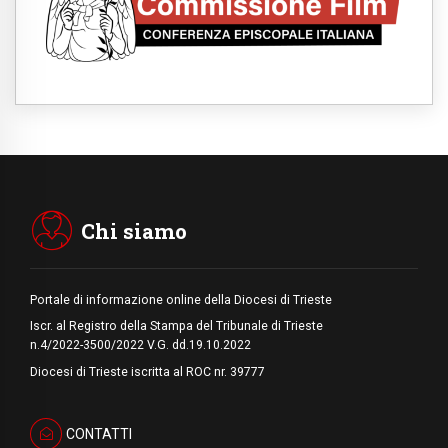
05.08.2026
Pizzaballa ad Assisi: i cristiani stanchi del
tira e molla delle trattative, vogliono pace
05.08.2026
Cristiani e confuciani, rispetto e saggezza
per affrontare le "sfide urgenti" di oggi
05.08.2026
Santa Maria Maggiore, Makrickas: la grazia
di Dio scende ancora sul mondo
05.08.2026
I giovani attendono il Papa ad Assisi: "I
social non saziano, vogliamo cose grandi"
Chi siamo
Portale di informazione online della Diocesi di Trieste
Iscr. al Registro della Stampa del Tribunale di Trieste
n.4/2022-3500/2022 V.G. dd.19.10.2022
Diocesi di Trieste iscritta al ROC nr. 39777
CONTATTI