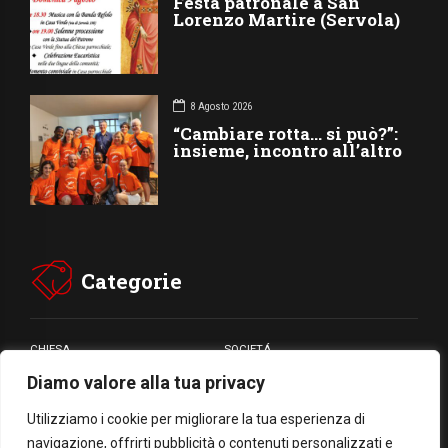
Festa patronale a San
Lorenzo Martire (Servola)
8 Agosto 2026
“Cambiare rotta… si può?”:
insieme, incontro all’altro
Categorie
CHIESA
SOCIETÁ
Diamo valore alla tua privacy
CARITÁ
GIUBILEO
CULTURA
MEDIA
Utilizziamo i cookie per migliorare la tua esperienza di
navigazione, offrirti pubblicità o contenuti personalizzati e