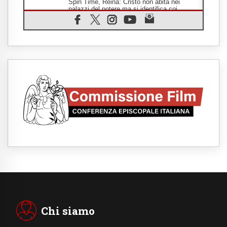
Spin Time, Reina: Cristo non abita nei
palazzi del potere ma si identifica coi
senzatetto
08.08.2026
Argentina, l'arcivescovo Colombo: "La
visita del Papa messaggio di pace e
dignità"
08.08.2026
Marcinelle, 70 anni dopo istituita la Giornata
europea per le vittime sul lavoro
08.08.2026
Arabia Saudita, Turchia e Pakistan
stringono una nuova alleanza militare in
Medio Oriente
08.08.2026
Il Papa in Perù, il cardinale Castillo: spinta
all'unità in mezzo alle sfide del Paese
07.08.2026
Rilanciare l'empatia, il progetto Triennale
d'Arte delle Università cattoliche
07.08.2026
Filippine, il vicariato apostolico di Calapan
diventa diocesi
Chi siamo