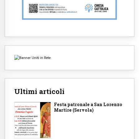
Ultimi articoli
Festa patronale a San Lorenzo
Martire (Servola)