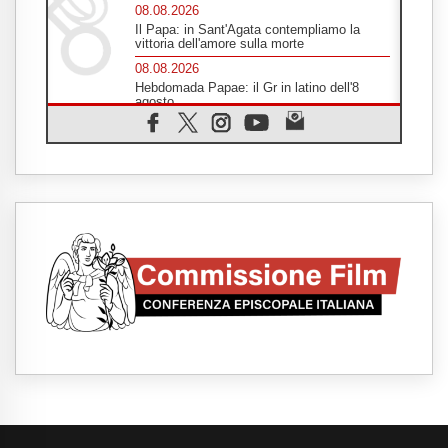
08.08.2026
Il Papa: in Sant'Agata contempliamo la
vittoria dell'amore sulla morte
08.08.2026
Hebdomada Papae: il Gr in latino dell'8
agosto
08.08.2026
Spin Time, Reina: Cristo non abita nei
palazzi del potere ma si identifica coi
senzatetto
08.08.2026
SIGNIS 2026, la comunicazione al servizio
del Vangelo
08.08.2026
Argentina, l'arcivescovo Colombo: "La
visita del Papa messaggio di pace e
dignità"
08.08.2026
Tonalestate 2026, i giovani sconfiggono la
paura
08.08.2026
Marcinelle, 70 anni dopo istituita la Giornata
europea per le vittime sul lavoro
08.08.2026