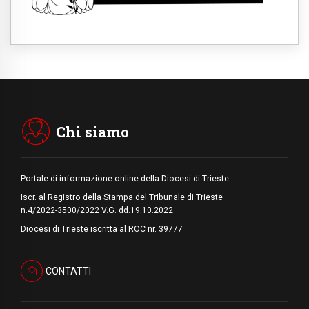
10.08.2026
Siberia, l'incontro dei giovani cattolici russi:
per condividere storie social e storie di vita
10.08.2026
India, per i dalit cristiani e musulmani resta
la ferita della discriminazione
10.08.2026
Argentina, Bokalic: da Leone messaggio
sull'importanza dell'impegno sociale
cristiano
Chi siamo
Portale di informazione online della Diocesi di Trieste
Iscr. al Registro della Stampa del Tribunale di Trieste
n.4/2022-3500/2022 V.G. dd.19.10.2022
Diocesi di Trieste iscritta al ROC nr. 39777
CONTATTI