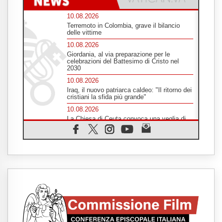
10.08.2026
Terremoto in Colombia, grave il bilancio
delle vittime
10.08.2026
Giordania, al via preparazione per le
celebrazioni del Battesimo di Cristo nel
2030
10.08.2026
Iraq, il nuovo patriarca caldeo: "Il ritorno dei
cristiani la sfida più grande"
10.08.2026
La Chiesa di Ceuta convoca una veglia di
preghiera per la pace
10.08.2026
Il lavoro intellettuale nell'era dell'IA: una
prospettiva sociologica
10.08.2026
Troia e Roma, quando il mito entra nella
storia
10.08.2026
Cisgiordania, i cristiani di Taybeh:
abbandonati davanti alla violenza dei coloni