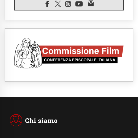
07.08.2026
Il Papa in Francia, quattro giorni intensi tra
Chiesa, popolo e istituzioni
07.08.2026
SIGNIS 2026, dare voce alle religiose
cattoliche nello spazio pubblico
07.08.2026
Honduras, gli sfollati invisibili di una crisi
dimenticata
07.08.2026
Italia, Antigone: carceri al limite della
sopravvivenza per caldo e sovraffollamento
07.08.2026
Parolin conclude il viaggio in Messico: "La
pace inizia con l'empatia per il dolore altrui"
07.08.2026
Uruguay, il presidente dei vescovi: la visita
del Papa dono per tutto il Paese
Chi siamo