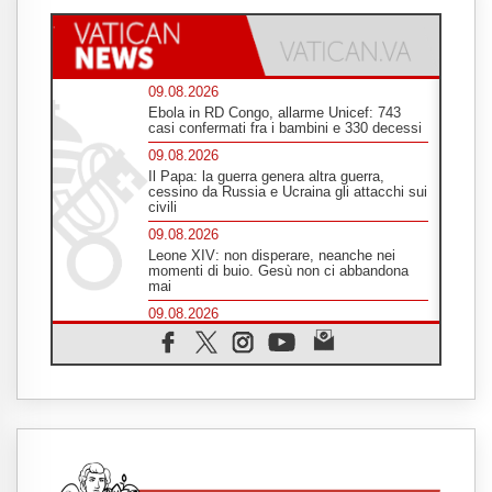
09.08.2026
Ebola in RD Congo, allarme Unicef: 743
casi confermati fra i bambini e 330 decessi
09.08.2026
Il Papa: la guerra genera altra guerra,
cessino da Russia e Ucraina gli attacchi sui
civili
09.08.2026
Leone XIV: non disperare, neanche nei
momenti di buio. Gesù non ci abbandona
mai
09.08.2026
Drammatica escalation del conflitto tra
Russia e Ucraina
09.08.2026
Tra Tolkien e Leone, un convegno su
"l'uomo, il mezzo e l'algoritmo"
09.08.2026
Spagna, controlli alle frontiere per i
viaggiatori provenienti dall'Italia