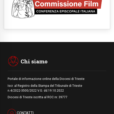
09.08.2026
Indonesia, un dollaro per la costruzione di
219 Chiese
09.08.2026
Il dialogo interreligioso, isola di resistenza
per rispondere alle paure del mondo
09.08.2026
In Ciad nasce la rete dei media cattolici
08.08.2026
Pozzuoli, la Chiesa in prima linea: una
Messa tra i detriti e aiuti per gli sfollati
Chi siamo
Portale di informazione online della Diocesi di Trieste
Iscr. al Registro della Stampa del Tribunale di Trieste
n.4/2022-3500/2022 V.G. dd.19.10.2022
Diocesi di Trieste iscritta al ROC nr. 39777
CONTATTI