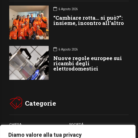
6 Agosto 2026
“Cambiare rotta… si può?”:
insieme, incontro all’altro
6 Agosto 2026
Nuove regole europee sui
ricambi degli
elettrodomestici
Categorie
CHIESA
SOCIETÁ
Diamo valore alla tua privacy
CARITÁ
GIUBILEO