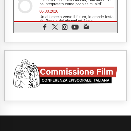
ha interpretato come pochissimi altri"
06.08.2026
Un abbraccio verso il futuro, la grande festa
del Papa e dei giovani ad Assisi
06.08.2026
Il grazie dei giovani al Papa: "Oggi ci
sentiamo Chiesa"
06.08.2026
Leone XIV: la rivoluzione del Vangelo
abbatte i muri che separano gli esseri
umani
06.08.2026
Fra Marco Vianelli: alla scuola di san
Francesco per imparare il Vangelo della
pace
06.08.2026
Hiroshima, ad 81 anni dalla bomba resta
alto il richiamo al disarmo mondiale
06.08.2026
Il Papa con i giovani ad Assisi: costruire la
civiltà dell'amore non delle contrapposizioni
06.08.2026
Hiroshima e Nagasaki, 81 anni dopo. Al via
i "dieci giorni di preghiera per la pace"