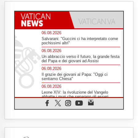
06.08.2026
Salvarani: "Guccini ci ha interpretato come
pochissimi altri"
06.08.2026
Un abbraccio verso il futuro, la grande festa
del Papa e dei giovani ad Assisi
06.08.2026
Il grazie dei giovani al Papa: "Oggi ci
sentiamo Chiesa"
06.08.2026
Leone XIV: la rivoluzione del Vangelo
abbatte i muri che separano gli esseri
umani
06.08.2026
Fra Marco Vianelli: alla scuola di san
Francesco per imparare il Vangelo della
pace
06.08.2026
Hiroshima, ad 81 anni dalla bomba resta