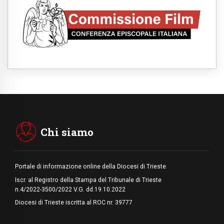
alto il richiamo al disarmo mondiale
06.08.2026
Il Papa con i giovani ad Assisi: costruire la
civiltà dell'amore non delle contrapposizioni
06.08.2026
Hiroshima e Nagasaki, 81 anni dopo. Al via
i "dieci giorni di preghiera per la pace"
06.08.2026
Santa Maria degli Angeli, quando un
Santuario custodisce le origini
06.08.2026
Libano, riprendono i colloqui di Roma tra
nuove tensioni e raid nel sud
Chi siamo
Portale di informazione online della Diocesi di Trieste
Iscr. al Registro della Stampa del Tribunale di Trieste
n.4/2022-3500/2022 V.G. dd.19.10.2022
Diocesi di Trieste iscritta al ROC nr. 39777