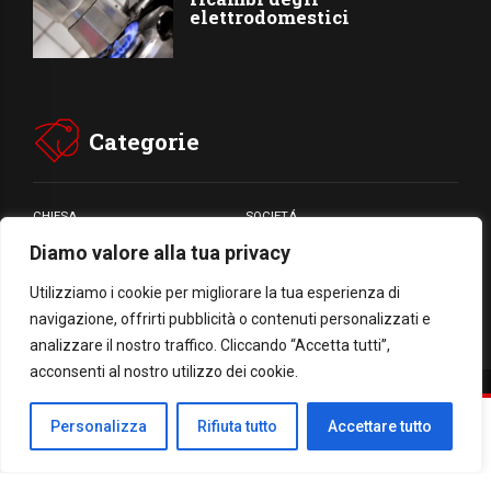
elettrodomestici
Categorie
CHIESA
SOCIETÁ
Diamo valore alla tua privacy
CARITÁ
GIUBILEO
CULTURA
MEDIA
Utilizziamo i cookie per migliorare la tua esperienza di
navigazione, offrirti pubblicità o contenuti personalizzati e
analizzare il nostro traffico. Cliccando “Accetta tutti”,
acconsenti al nostro utilizzo dei cookie.
Facebook
WhatsApp
Threads
Email
Condividi
Personalizza
Rifiuta tutto
Accettare tutto