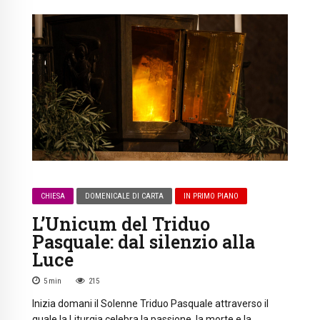
CHIESA
DOMENICALE DI CARTA
IN PRIMO PIANO
L’Unicum del Triduo
Pasquale: dal silenzio alla
Luce
5
min
215
Inizia domani il Solenne Triduo Pasquale attraverso il
quale la Liturgia celebra la passione, la morte e la