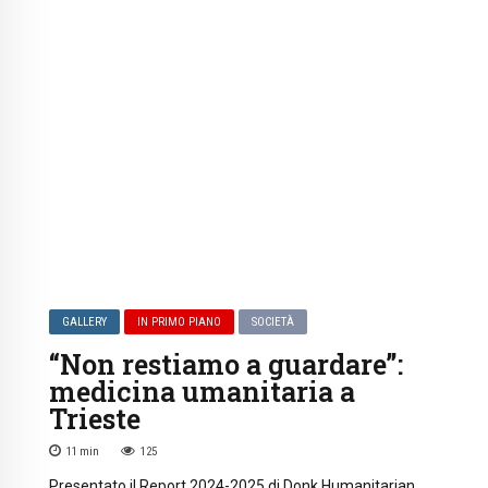
GALLERY
IN PRIMO PIANO
SOCIETÀ
“Non restiamo a guardare”:
medicina umanitaria a
Trieste
11
min
125
Presentato il Report 2024-2025 di Donk Humanitarian