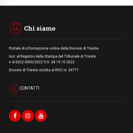
europea per le vittime sul lavoro
08.08.2026
Arabia Saudita, Turchia e Pakistan
stringono una nuova alleanza militare in
Medio Oriente
Chi siamo
Portale di informazione online della Diocesi di Trieste
Iscr. al Registro della Stampa del Tribunale di Trieste
n.4/2022-3500/2022 V.G. dd.19.10.2022
Diocesi di Trieste iscritta al ROC nr. 39777
CONTATTI