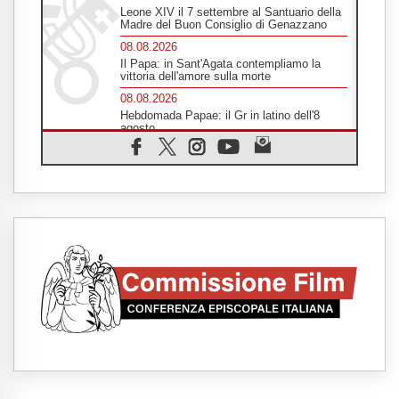
Leone XIV il 7 settembre al Santuario della
Madre del Buon Consiglio di Genazzano
08.08.2026
Il Papa: in Sant'Agata contempliamo la
vittoria dell'amore sulla morte
08.08.2026
Hebdomada Papae: il Gr in latino dell'8
agosto
08.08.2026
Spin Time, Reina: Cristo non abita nei
palazzi del potere ma si identifica coi
senzatetto
08.08.2026
SIGNIS 2026, la comunicazione al servizio
del Vangelo
08.08.2026
Argentina, l'arcivescovo Colombo: "La
visita del Papa messaggio di pace e
dignità"
08.08.2026
Tonalestate 2026, i giovani sconfiggono la
paura
08.08.2026
Marcinelle, 70 anni dopo istituita la Giornata