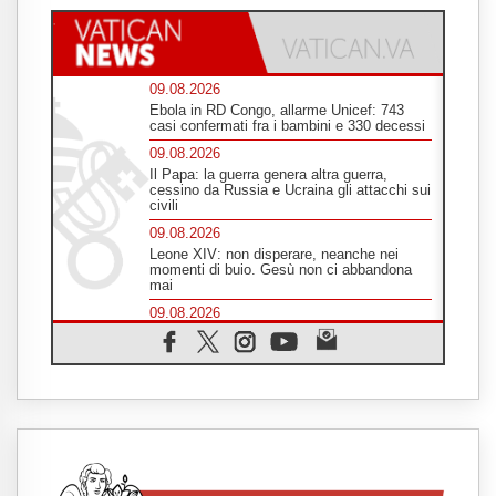
09.08.2026
Ebola in RD Congo, allarme Unicef: 743
casi confermati fra i bambini e 330 decessi
09.08.2026
Il Papa: la guerra genera altra guerra,
cessino da Russia e Ucraina gli attacchi sui
civili
09.08.2026
Leone XIV: non disperare, neanche nei
momenti di buio. Gesù non ci abbandona
mai
09.08.2026
Drammatica escalation del conflitto tra
Russia e Ucraina
09.08.2026
Tra Tolkien e Leone, un convegno su
"l'uomo, il mezzo e l'algoritmo"
09.08.2026
Spagna, controlli alle frontiere per i
viaggiatori provenienti dall'Italia