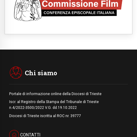
09.08.2026
Indonesia, un dollaro per la costruzione di
219 Chiese
09.08.2026
Il dialogo interreligioso, isola di resistenza
per rispondere alle paure del mondo
09.08.2026
In Ciad nasce la rete dei media cattolici
08.08.2026
Pozzuoli, la Chiesa in prima linea: una
Messa tra i detriti e aiuti per gli sfollati
Chi siamo
Portale di informazione online della Diocesi di Trieste
Iscr. al Registro della Stampa del Tribunale di Trieste
n.4/2022-3500/2022 V.G. dd.19.10.2022
Diocesi di Trieste iscritta al ROC nr. 39777
CONTATTI