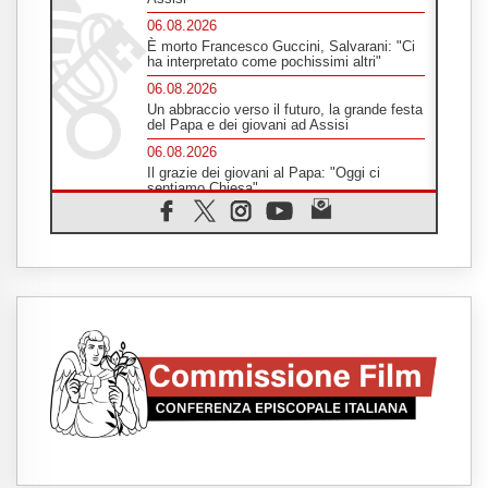
06.08.2026
È morto Francesco Guccini, Salvarani: "Ci
ha interpretato come pochissimi altri"
06.08.2026
Un abbraccio verso il futuro, la grande festa
del Papa e dei giovani ad Assisi
06.08.2026
Il grazie dei giovani al Papa: "Oggi ci
sentiamo Chiesa"
06.08.2026
Leone XIV: la rivoluzione del Vangelo
abbatte i muri che separano gli esseri
umani
06.08.2026
Fra Marco Vianelli: alla scuola di san
Francesco per imparare il Vangelo della
pace
06.08.2026
Hiroshima, ad 81 anni dalla bomba resta
alto il richiamo al disarmo mondiale
06.08.2026
Il Papa con i giovani ad Assisi: costruire la
civiltà dell'amore non delle contrapposizioni