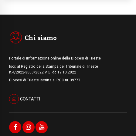
06.08.2026
Hiroshima e Nagasaki, 81 anni dopo. Al via
i "dieci giorni di preghiera per la pace"
06.08.2026
Santa Maria degli Angeli, quando un
Santuario custodisce le origini
Chi siamo
Portale di informazione online della Diocesi di Trieste
Iscr. al Registro della Stampa del Tribunale di Trieste
n.4/2022-3500/2022 V.G. dd.19.10.2022
Diocesi di Trieste iscritta al ROC nr. 39777
CONTATTI