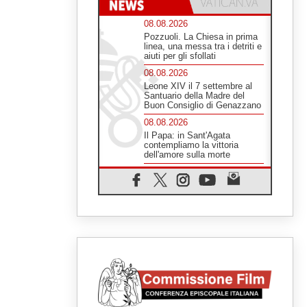
08.08.2026
Pozzuoli. La Chiesa in prima
linea, una messa tra i detriti e
aiuti per gli sfollati
08.08.2026
Leone XIV il 7 settembre al
Santuario della Madre del
Buon Consiglio di Genazzano
08.08.2026
Il Papa: in Sant'Agata
contempliamo la vittoria
dell'amore sulla morte
08.08.2026
Hebdomada Papae: il Gr in
latino dell'8 agosto
08.08.2026
Spin Time, Reina: Cristo non
abita nei palazzi del potere
ma si identifica coi senzatetto
08.08.2026
SIGNIS 2026, la
comunicazione al servizio del
Vangelo