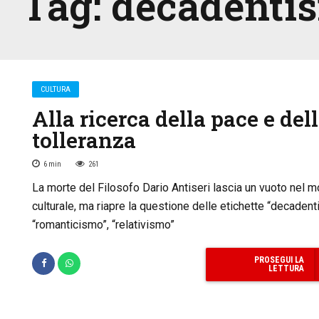
Tag:
decadenti
CULTURA
Alla ricerca della pace e del
tolleranza
6
min
261
La morte del Filosofo Dario Antiseri lascia un vuoto nel 
culturale, ma riapre la questione delle etichette “decadent
“romanticismo”, “relativismo”
PROSEGUI LA
LETTURA