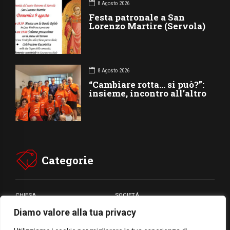
8 Agosto 2026
Festa patronale a San
Lorenzo Martire (Servola)
8 Agosto 2026
“Cambiare rotta… si può?”:
insieme, incontro all’altro
Categorie
CHIESA
SOCIETÁ
Diamo valore alla tua privacy
CARITÁ
GIUBILEO
CULTURA
MEDIA