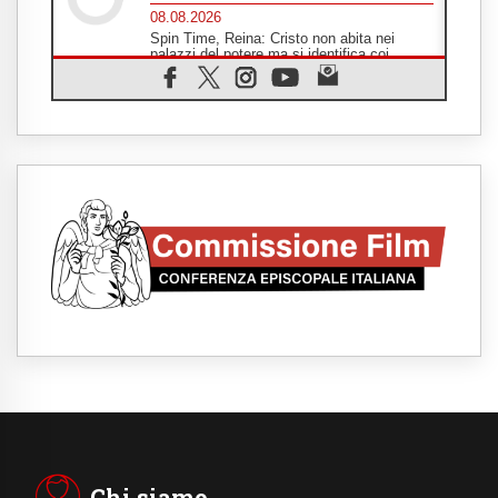
08.08.2026
Spin Time, Reina: Cristo non abita nei
palazzi del potere ma si identifica coi
senzatetto
08.08.2026
SIGNIS 2026, la comunicazione al servizio
del Vangelo
08.08.2026
Argentina, l'arcivescovo Colombo: "La
visita del Papa messaggio di pace e
dignità"
08.08.2026
Marcinelle, 70 anni dopo istituita la Giornata
europea per le vittime sul lavoro
08.08.2026
Arabia Saudita, Turchia e Pakistan
stringono una nuova alleanza militare in
Medio Oriente
08.08.2026
Il Papa in Perù, il cardinale Castillo: spinta
all'unità in mezzo alle sfide del Paese
07.08.2026
Rilanciare l'empatia, il progetto Triennale
d'Arte delle Università cattoliche
Chi siamo