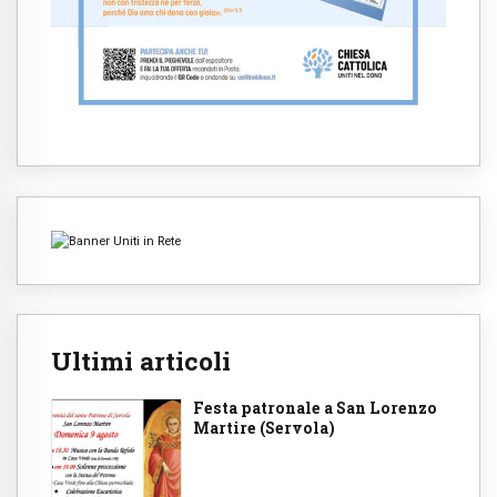
Ultimi articoli
Festa patronale a San Lorenzo
Martire (Servola)