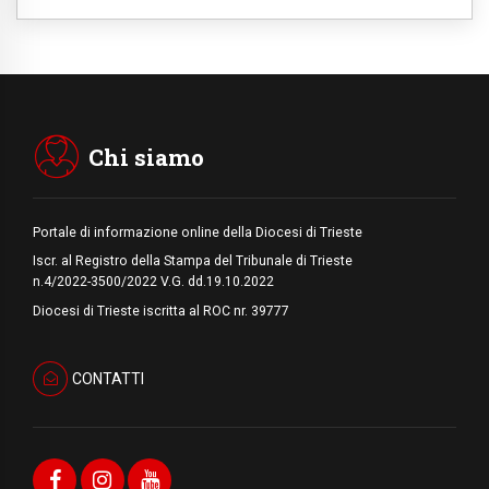
paura
08.08.2026
Marcinelle, 70 anni dopo istituita la Giornata
europea per le vittime sul lavoro
08.08.2026
Arabia Saudita, Turchia e Pakistan
stringono una nuova alleanza militare in
Medio Oriente
Chi siamo
Portale di informazione online della Diocesi di Trieste
Iscr. al Registro della Stampa del Tribunale di Trieste
n.4/2022-3500/2022 V.G. dd.19.10.2022
Diocesi di Trieste iscritta al ROC nr. 39777
CONTATTI