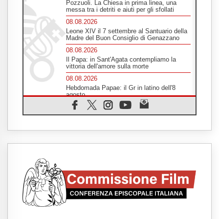
Pozzuoli. La Chiesa in prima linea, una
messa tra i detriti e aiuti per gli sfollati
08.08.2026
Leone XIV il 7 settembre al Santuario della
Madre del Buon Consiglio di Genazzano
08.08.2026
Il Papa: in Sant'Agata contempliamo la
vittoria dell'amore sulla morte
08.08.2026
Hebdomada Papae: il Gr in latino dell'8
agosto
08.08.2026
Spin Time, Reina: Cristo non abita nei
palazzi del potere ma si identifica coi
senzatetto
08.08.2026
SIGNIS 2026, la comunicazione al servizio
del Vangelo
08.08.2026
Argentina, l'arcivescovo Colombo: "La
visita del Papa messaggio di pace e
dignità"
08.08.2026
Tonalestate 2026, i giovani sconfiggono la