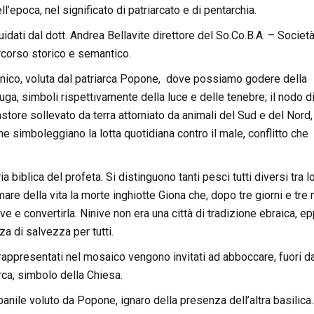
ell’epoca, nel significato di patriarcato e di pentarchia.
idati dal dott. Andrea Bellavite direttore del So.Co.B.A. – Societ
ercorso storico e semantico.
manico, voluta dal patriarca Popone, dove possiamo godere della
ruga, simboli rispettivamente della luce e delle tenebre; il nodo d
astore sollevato da terra attorniato da animali del Sud e del Nord
 che simboleggiano la lotta quotidiana contro il male, conflitto che
ia biblica del profeta. Si distinguono tanti pesci tutti diversi tra l
e della vita la morte inghiotte Giona che, dopo tre giorni e tre n
ve e convertirla. Ninive non era una città di tradizione ebraica, e
za di salvezza per tutti.
 rappresentati nel mosaico vengono invitati ad abboccare, fuori d
ca, simbolo della Chiesa.
anile voluto da Popone, ignaro della presenza dell’altra basilica.