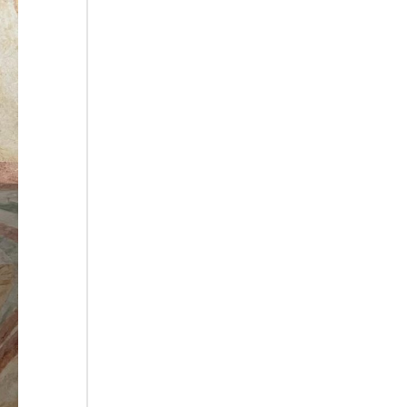
raid nel sud
06.08.2026
Medio Oriente, intesa tra Iran
e Oman sullo Stretto di
Hormuz