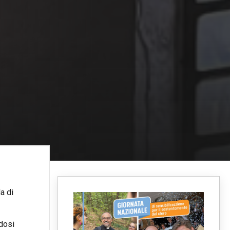
a di
ndosi