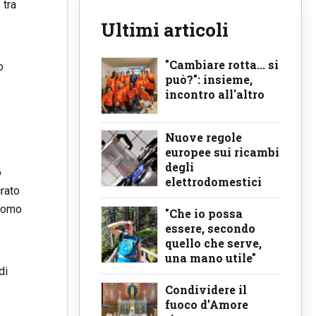
 tra
Ultimi articoli
"Cambiare rotta... si
o
può?": insieme,
incontro all'altro
Nuove regole
europee sui ricambi
degli
o
elettrodomestici
rato
’uomo
"Che io possa
essere, secondo
quello che serve,
una mano utile"
di
Condividere il
fuoco d’Amore