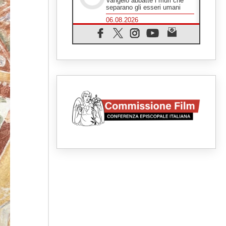
Vangelo abbatte i muri che
separano gli esseri umani
06.08.2026
Fra Marco Vianelli: alla scuola
di san Francesco per
imparare il Vangelo della pace
06.08.2026
Hiroshima, ad 81 anni dalla
bomba resta alto il richiamo al
disarmo mondiale
06.08.2026
Il Papa con i giovani ad
Assisi: costruire la civiltà
dell'amore non delle
contrapposizioni
06.08.2026
Hiroshima e Nagasaki, 81
anni dopo. Al via i "dieci giorni
di preghiera per la pace"
06.08.2026
Santa Maria degli Angeli,
quando un Santuario
custodisce le origini
06.08.2026
Libano, riprendono i colloqui di
Roma tra nuove tensioni e