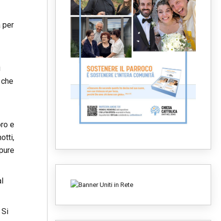
à per
i
, che
oro e
otti,
ppure
al
 Si