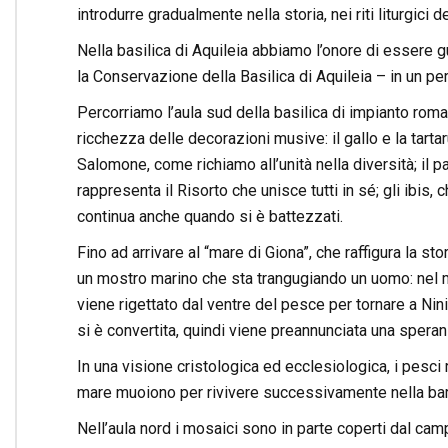
introdurre gradualmente nella storia, nei riti liturgici d
Nella basilica di Aquileia abbiamo l’onore di essere gu
la Conservazione della Basilica di Aquileia – in un p
Percorriamo l’aula sud della basilica di impianto ro
ricchezza delle decorazioni musive: il gallo e la tarta
Salomone, come richiamo all’unità nella diversità; il p
rappresenta il Risorto che unisce tutti in sé; gli ibis,
continua anche quando si è battezzati.
Fino ad arrivare al “mare di Giona”, che raffigura la stor
un mostro marino che sta trangugiando un uomo: nel mar
viene rigettato dal ventre del pesce per tornare a Nini
si è convertita, quindi viene preannunciata una speran
In una visione cristologica ed ecclesiologica, i pesci
mare muoiono per rivivere successivamente nella bar
Nell’aula nord i mosaici sono in parte coperti dal camp