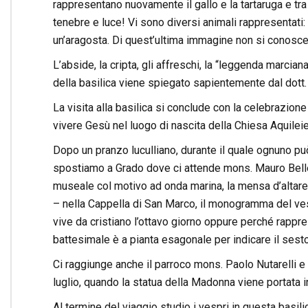
rappresentano nuovamente il gallo e la tartaruga e tra
tenebre e luce! Vi sono diversi animali rappresentati:
un’aragosta. Di quest’ultima immagine non si conosce a
L’abside, la cripta, gli affreschi, la “leggenda marciana
della basilica viene spiegato sapientemente dal dott. 
La visita alla basilica si conclude con la celebrazione 
vivere Gesù nel luogo di nascita della Chiesa Aquilei
Dopo un pranzo luculliano, durante il quale ognuno può 
spostiamo a Grado dove ci attende mons. Mauro Bellet
museale col motivo ad onda marina, la mensa d’altare 
– nella Cappella di San Marco, il monogramma del vesc
vive da cristiano l’ottavo giorno oppure perché rappres
battesimale è a pianta esagonale per indicare il sesto 
Ci raggiunge anche il parroco mons. Paolo Nutarelli e 
luglio, quando la statua della Madonna viene portata i
Al termine del viaggio studio i vespri in questa basilic