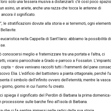
 loro solo una tessera musiva a distanziarli: c’è così poco spazio
 un asino, un ariete, anche una razza che tocca le antenne di
ncora il significato.
”, le stratificazioni dovute alla storia e ai terremoti, ogni element
Bellavite.
eucaristica nella Cappella di Sant’Ilario: abbiamo la possibilità di
ese.
conoscersi meglio e fraternizzare tra una portata e l’altra, ci
ti, vicario parrocchiale a Grado e parroco a Fossalon. L’impiant
copta – dove venivano raccolti tutti i frammenti del pane consac
ovo Elia. L’edificio del battistero a pianta ottagonale, perché l
enta il simbolo dell’infinito ovvero dell’eternità; mentre la vasca
giorno, giorno in cui l’uomo fu creato.
ci spiega il significato del Perdòn di Barbana la prima domenica 
n processione sulle barche fino all’isola di Barbana.
a che ci fa sentire immersi nelle radici della sua storia.