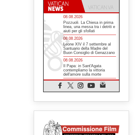
08.08.2026
Pozzuoli. La Chiesa in prima
linea, una messa tra i detriti e
aiuti per gli sfollati
08.08.2026
Leone XIV il 7 settembre al
Santuario della Madre del
Buon Consiglio di Genazzano
08.08.2026
Il Papa: in Sant'Agata
contempliamo la vittoria
dell'amore sulla morte
08.08.2026
Hebdomada Papae: il Gr in
latino dell'8 agosto
08.08.2026
Spin Time, Reina: Cristo non
abita nei palazzi del potere
ma si identifica coi senzatetto
08.08.2026
SIGNIS 2026, la
comunicazione al servizio del