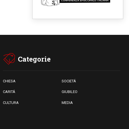
Vangelo
08.08.2026
Argentina, l'arcivescovo
Colombo: "La visita del Papa
messaggio di pace e dignità"
08.08.2026
Tonalestate 2026, i giovani
sconfiggono la paura
08.08.2026
Marcinelle, 70 anni dopo
istituita la Giornata europea
Categorie
per le vittime sul lavoro
08.08.2026
Arabia Saudita, Turchia e
Pakistan stringono una nuova
alleanza militare in Medio
CHIESA
SOCIETÁ
Oriente
CARITÁ
GIUBILEO
CULTURA
MEDIA