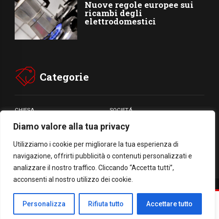
Nuove regole europee sui
ricambi degli
elettrodomestici
Categorie
CHIESA
SOCIETÁ
Diamo valore alla tua privacy
CARITÁ
GIUBILEO
CULTURA
MEDIA
Utilizziamo i cookie per migliorare la tua esperienza di
navigazione, offrirti pubblicità o contenuti personalizzati e
analizzare il nostro traffico. Cliccando “Accetta tutti”,
acconsenti al nostro utilizzo dei cookie.
Facebook
WhatsApp
Threads
Email
Condividi
Personalizza
Rifiuta tutto
Accettare tutto