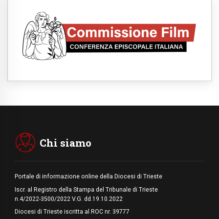
abbatte i muri che separano gli esseri
umani
06.08.2026
Fra Marco Vianelli: alla scuola di san
Francesco per imparare il Vangelo della
pace
06.08.2026
Hiroshima, ad 81 anni dalla bomba resta
alto il richiamo al disarmo mondiale
06.08.2026
Il Papa con i giovani ad Assisi: costruire la
civiltà dell'amore non delle contrapposizioni
06.08.2026
Hiroshima e Nagasaki, 81 anni dopo. Al via
i "dieci giorni di preghiera per la pace"
Chi siamo
Portale di informazione online della Diocesi di Trieste
Iscr. al Registro della Stampa del Tribunale di Trieste
n.4/2022-3500/2022 V.G. dd.19.10.2022
Diocesi di Trieste iscritta al ROC nr. 39777