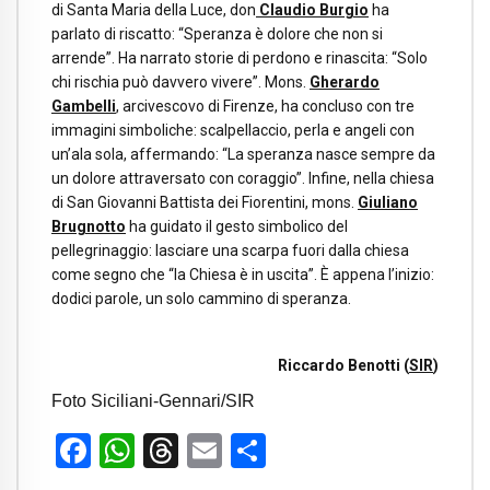
di Santa Maria della Luce, don
Claudio Burgio
ha
parlato di riscatto: “Speranza è dolore che non si
arrende”. Ha narrato storie di perdono e rinascita: “Solo
chi rischia può davvero vivere”. Mons.
Gherardo
Gambelli
, arcivescovo di Firenze, ha concluso con tre
immagini simboliche: scalpellaccio, perla e angeli con
un’ala sola, affermando: “La speranza nasce sempre da
un dolore attraversato con coraggio”. Infine, nella chiesa
di San Giovanni Battista dei Fiorentini, mons.
Giuliano
Brugnotto
ha guidato il gesto simbolico del
pellegrinaggio: lasciare una scarpa fuori dalla chiesa
come segno che “la Chiesa è in uscita”. È appena l’inizio:
dodici parole, un solo cammino di speranza.
Riccardo Benotti (
SIR
)
Foto Siciliani-Gennari/SIR
Facebook
WhatsApp
Threads
Email
Condividi