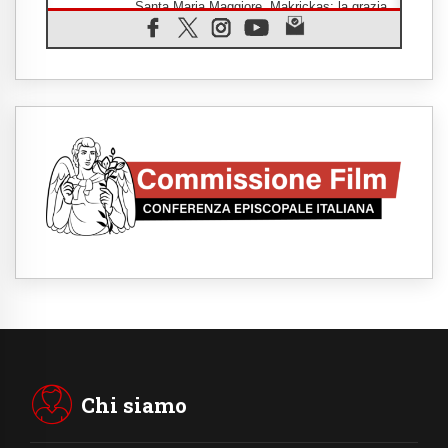
Santa Maria Maggiore, Makrickas: la grazia
di Dio scende ancora sul mondo
05.08.2026
I giovani attendono il Papa ad Assisi: "I
social non saziano, vogliamo cose grandi"
05.08.2026
Parolin ai preti del Guatemala: siate
"sentinelle vigili", è la santità a rendere
credibili
05.08.2026
Dal Papa all'udienza generale la forza del
"circolo degli eroi"
05.08.2026
Ucraina, il nunzio: preoccupa sentire chi
benedice la guerra. Il Papa unica voce di
pace
05.08.2026
Venezuela, don Pagniello: "Nel dolore, una
Chiesa che non si arrende"
05.08.2026
Migranti, UE compatta su Ceuta: superata
una prova difficile
Chi siamo