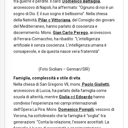
tra guerre e perdite. Il card.
Domenico Battaglia
,
arcivescovo di Napoli, ha affermato: “Ognuno di noi è un
sogno di Dio. E il suo sogno è bellissimo”. Nella chiesa
della Natività,
Pilar
e
Vittoriana
, del Consiglio dei giovani
del Mediterraneo, hanno parlato di coscienza e
discernimento. Mons.
Gian Carlo Perego
, arcivescovo
di Ferrara-Comacchio, ha ribadito: “L’intelligenza
artificiale è senza coscienza. L’intelligenza umana è
consapevole, e da questa nasce vera fraternità”.
(Foto Siciliani – Gennari/SIR)
Famiglia, complessità e stile di vita
Nella chiesa di San Gregorio VII, mons.
Paolo Giulietti
,
arcivescovo di Lucca, ha parlato della famiglia come
scuola di alterità, mentre
Giulia
ed
Edoardo
hanno
condiviso l’esperienza nei campi internazionali
dell’Opera La Pira. Mons.
Domenico Pompili
, vescovo di
Verona, ha sottolineato che la famiglia è “soglia” tra
generazioni: “Conta la relazione, l’essere accettati. La