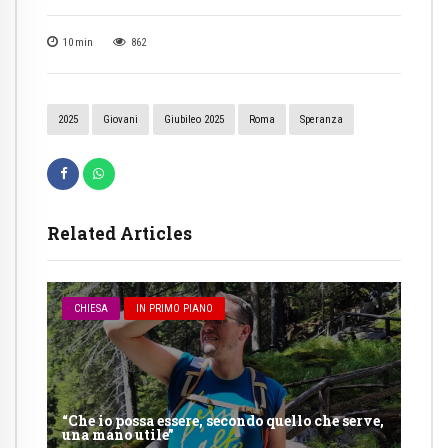
10
min
862
2025
Giovani
Giubileo 2025
Roma
Speranza
Related Articles
CHIESA
IN PRIMO PIANO
“Che io possa essere, secondo quello che serve,
una mano utile”