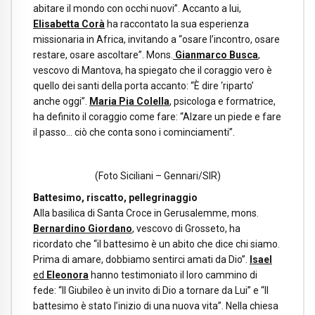
abitare il mondo con occhi nuovi”. Accanto a lui,
Elisabetta Corà
ha raccontato la sua esperienza
missionaria in Africa, invitando a “osare l’incontro, osare
restare, osare ascoltare”. Mons.
Gianmarco Busca
,
vescovo di Mantova, ha spiegato che il coraggio vero è
quello dei santi della porta accanto: “È dire ‘riparto’
anche oggi”.
Maria Pia Colella
, psicologa e formatrice,
ha definito il coraggio come fare: “Alzare un piede e fare
il passo… ciò che conta sono i cominciamenti”.
(Foto Siciliani – Gennari/SIR)
Battesimo, riscatto, pellegrinaggio
Alla basilica di Santa Croce in Gerusalemme, mons.
Bernardino Giordano
, vescovo di Grosseto, ha
ricordato che “il battesimo è un abito che dice chi siamo.
Prima di amare, dobbiamo sentirci amati da Dio”.
Isael
ed
Eleonora
hanno testimoniato il loro cammino di
fede: “Il Giubileo è un invito di Dio a tornare da Lui” e “Il
battesimo è stato l’inizio di una nuova vita”. Nella chiesa