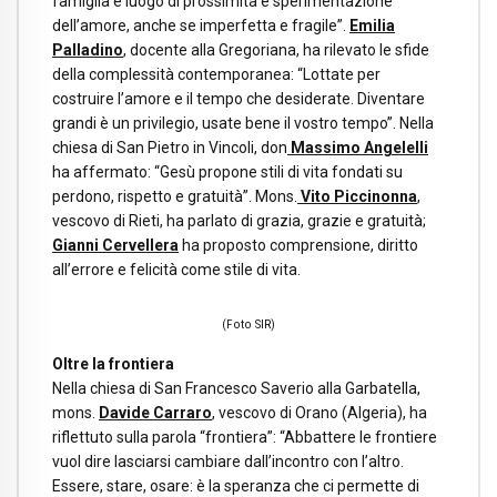
famiglia è luogo di prossimità e sperimentazione
dell’amore, anche se imperfetta e fragile”.
Emilia
Palladino
, docente alla Gregoriana, ha rilevato le sfide
della complessità contemporanea: “Lottate per
costruire l’amore e il tempo che desiderate. Diventare
grandi è un privilegio, usate bene il vostro tempo”. Nella
chiesa di San Pietro in Vincoli, don
Massimo Angelelli
ha affermato: “Gesù propone stili di vita fondati su
perdono, rispetto e gratuità”. Mons.
Vito Piccinonna
,
vescovo di Rieti, ha parlato di grazia, grazie e gratuità;
Gianni Cervellera
ha proposto comprensione, diritto
all’errore e felicità come stile di vita.
(Foto SIR)
Oltre la frontiera
Nella chiesa di San Francesco Saverio alla Garbatella,
mons.
Davide Carraro
, vescovo di Orano (Algeria), ha
riflettuto sulla parola “frontiera”: “Abbattere le frontiere
vuol dire lasciarsi cambiare dall’incontro con l’altro.
Essere, stare, osare: è la speranza che ci permette di