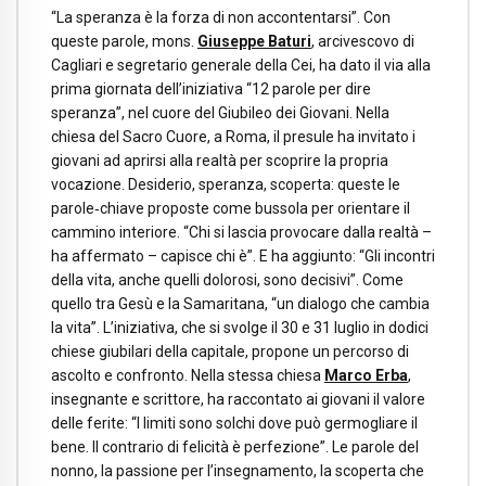
“La speranza è la forza di non accontentarsi”. Con
queste parole, mons.
Giuseppe Baturi
, arcivescovo di
Cagliari e segretario generale della Cei, ha dato il via alla
prima giornata dell’iniziativa “12 parole per dire
speranza”, nel cuore del Giubileo dei Giovani. Nella
chiesa del Sacro Cuore, a Roma, il presule ha invitato i
giovani ad aprirsi alla realtà per scoprire la propria
vocazione. Desiderio, speranza, scoperta: queste le
parole‑chiave proposte come bussola per orientare il
cammino interiore. “Chi si lascia provocare dalla realtà –
ha affermato – capisce chi è”. E ha aggiunto: “Gli incontri
della vita, anche quelli dolorosi, sono decisivi”. Come
quello tra Gesù e la Samaritana, “un dialogo che cambia
la vita”. L’iniziativa, che si svolge il 30 e 31 luglio in dodici
chiese giubilari della capitale, propone un percorso di
ascolto e confronto. Nella stessa chiesa
Marco Erba
,
insegnante e scrittore, ha raccontato ai giovani il valore
delle ferite: “I limiti sono solchi dove può germogliare il
bene. Il contrario di felicità è perfezione”. Le parole del
nonno, la passione per l’insegnamento, la scoperta che