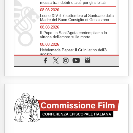
messa tra i detriti e aiuti per gli sfollati
08.08.2026
Leone XIV il 7 settembre al Santuario della
Madre del Buon Consiglio di Genazzano
08.08.2026
Il Papa: in Sant'Agata contempliamo la
vittoria dell'amore sulla morte
08.08.2026
Hebdomada Papae: il Gr in latino dell'8
agosto
08.08.2026
Spin Time, Reina: Cristo non abita nei
palazzi del potere ma si identifica coi
senzatetto
08.08.2026
SIGNIS 2026, la comunicazione al servizio
del Vangelo
08.08.2026
Argentina, l'arcivescovo Colombo: "La
visita del Papa messaggio di pace e
dignità"
08.08.2026
Tonalestate 2026, i giovani sconfiggono la
paura