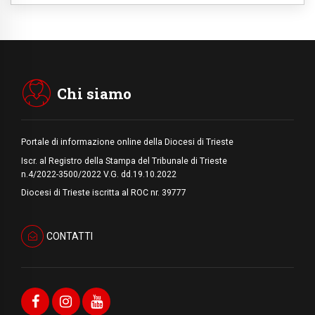
08.08.2026
Marcinelle, 70 anni dopo istituita la Giornata
europea per le vittime sul lavoro
08.08.2026
Arabia Saudita, Turchia e Pakistan
stringono una nuova alleanza militare in
Medio Oriente
Chi siamo
Portale di informazione online della Diocesi di Trieste
Iscr. al Registro della Stampa del Tribunale di Trieste
n.4/2022-3500/2022 V.G. dd.19.10.2022
Diocesi di Trieste iscritta al ROC nr. 39777
CONTATTI