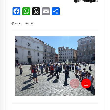
Igor Pellegatta
Facebook
WhatsApp
Threads
Email
Condividi
6
min
1021