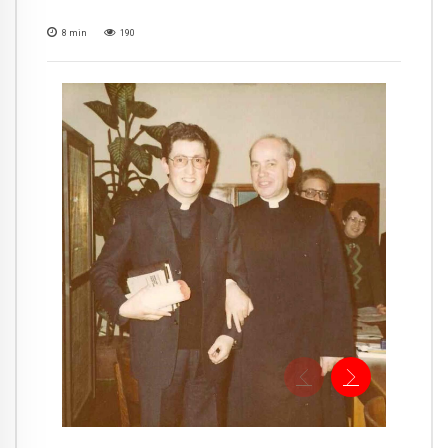
8
min
190