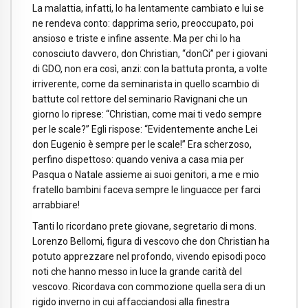
La malattia, infatti, lo ha lentamente cambiato e lui se
ne rendeva conto: dapprima serio, preoccupato, poi
ansioso e triste e infine assente. Ma per chi lo ha
conosciuto davvero, don Christian, “donCi” per i giovani
di GDO, non era così, anzi: con la battuta pronta, a volte
irriverente, come da seminarista in quello scambio di
battute col rettore del seminario Ravignani che un
giorno lo riprese: “Christian, come mai ti vedo sempre
per le scale?” Egli rispose: “Evidentemente anche Lei
don Eugenio è sempre per le scale!” Era scherzoso,
perfino dispettoso: quando veniva a casa mia per
Pasqua o Natale assieme ai suoi genitori, a me e mio
fratello bambini faceva sempre le linguacce per farci
arrabbiare!
Tanti lo ricordano prete giovane, segretario di mons.
Lorenzo Bellomi, figura di vescovo che don Christian ha
potuto apprezzare nel profondo, vivendo episodi poco
noti che hanno messo in luce la grande carità del
vescovo. Ricordava con commozione quella sera di un
rigido inverno in cui affacciandosi alla finestra