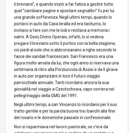
il breviario”, e quando iniziò a far fatica a gestire tutto
quel “cambiare pagine e spostare segnalibri” fu per lui
una grande sofferenza. Negli ultimi tempi, quando lo
portavo in auto da Casa Ieralla ed era taciturno, lo
invitavo a fare con me le lodi e recitava a memoria i
salmi. A Gesù Divino Operaio, infatti, lo si vedeva
pregare il breviario sotto il portico con la bella stagione,
coi piedi al sole che si abbronzavano a righe secondo le
fasce dei sandali francescani. San Francesco era una
figura molto amata da lui, che ogni anno si riservava una
settimana di ritiro alla Porziuncola di Assisi e da lì girava
in auto per organizzare
in loco
il futuro viaggio
parrocchiale annuale. Tanti ricordano ancora la sua
giovialità nel viaggio a Czestochowa, capo corriera nel
pellegrinaggio della GMG del 1991.
Negli ultimi tempi, a san Vincenzo lo ricordano per il suo
tratto gentile e per la parola buona tra i banchi alla fine
del rosario e le domeniche passate in confessionale.
Non si risparmiava nel lavoro pastorale, se c’era da