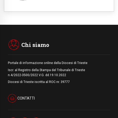
sopravvivenza per caldo e sovraffollamento
07.08.2026
Parolin conclude il viaggio in Messico: "La
pace inizia con l'empatia per il dolore altrui"
07.08.2026
Uruguay, il presidente dei vescovi: la visita
del Papa dono per tutto il Paese
Chi siamo
Portale di informazione online della Diocesi di Trieste
Iscr. al Registro della Stampa del Tribunale di Trieste
n.4/2022-3500/2022 V.G. dd.19.10.2022
Diocesi di Trieste iscritta al ROC nr. 39777
CONTATTI