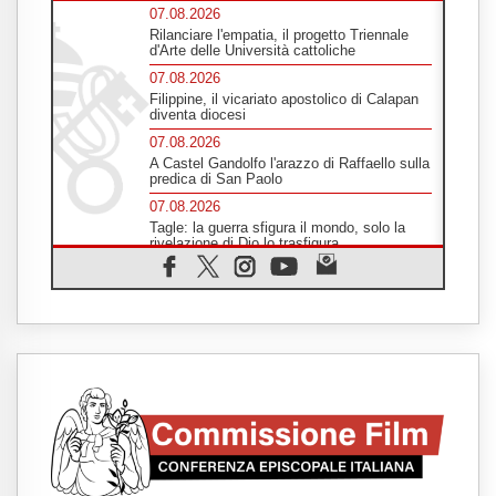
07.08.2026
Rilanciare l'empatia, il progetto Triennale
d'Arte delle Università cattoliche
07.08.2026
Filippine, il vicariato apostolico di Calapan
diventa diocesi
07.08.2026
A Castel Gandolfo l'arazzo di Raffaello sulla
predica di San Paolo
07.08.2026
Tagle: la guerra sfigura il mondo, solo la
rivelazione di Dio lo trasfigura
07.08.2026
Il Papa in Francia, quattro giorni intensi tra
Chiesa, popolo e istituzioni
07.08.2026
SIGNIS 2026, dare voce alle religiose
cattoliche nello spazio pubblico
07.08.2026
Honduras, gli sfollati invisibili di una crisi
dimenticata
07.08.2026
Italia, Antigone: carceri al limite della