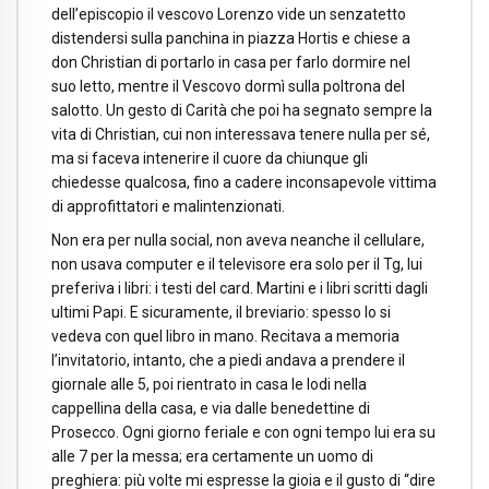
dell’episcopio il vescovo Lorenzo vide un senzatetto
distendersi sulla panchina in piazza Hortis e chiese a
don Christian di portarlo in casa per farlo dormire nel
suo letto, mentre il Vescovo dormì sulla poltrona del
salotto. Un gesto di Carità che poi ha segnato sempre la
vita di Christian, cui non interessava tenere nulla per sé,
ma si faceva intenerire il cuore da chiunque gli
chiedesse qualcosa, fino a cadere inconsapevole vittima
di approfittatori e malintenzionati.
Non era per nulla social, non aveva neanche il cellulare,
non usava computer e il televisore era solo per il Tg, lui
preferiva i libri: i testi del card. Martini e i libri scritti dagli
ultimi Papi. E sicuramente, il breviario: spesso lo si
vedeva con quel libro in mano. Recitava a memoria
l’invitatorio, intanto, che a piedi andava a prendere il
giornale alle 5, poi rientrato in casa le lodi nella
cappellina della casa, e via dalle benedettine di
Prosecco. Ogni giorno feriale e con ogni tempo lui era su
alle 7 per la messa; era certamente un uomo di
preghiera: più volte mi espresse la gioia e il gusto di “dire