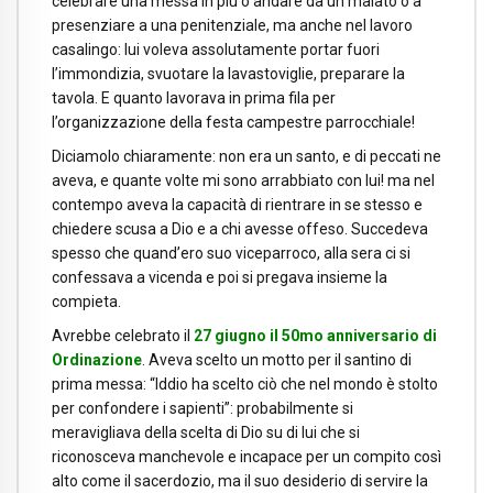
celebrare una messa in più o andare da un malato o a
presenziare a una penitenziale, ma anche nel lavoro
casalingo: lui voleva assolutamente portar fuori
l’immondizia, svuotare la lavastoviglie, preparare la
tavola. E quanto lavorava in prima fila per
l’organizzazione della festa campestre parrocchiale!
Diciamolo chiaramente: non era un santo, e di peccati ne
aveva, e quante volte mi sono arrabbiato con lui! ma nel
contempo aveva la capacità di rientrare in se stesso e
chiedere scusa a Dio e a chi avesse offeso. Succedeva
spesso che quand’ero suo viceparroco, alla sera ci si
confessava a vicenda e poi si pregava insieme la
compieta.
Avrebbe celebrato il
27 giugno il 50mo anniversario di
Ordinazione
. Aveva scelto un motto per il santino di
prima messa: “Iddio ha scelto ciò che nel mondo è stolto
per confondere i sapienti”: probabilmente si
meravigliava della scelta di Dio su di lui che si
riconosceva manchevole e incapace per un compito così
alto come il sacerdozio, ma il suo desiderio di servire la