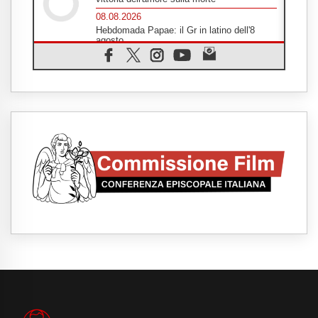
08.08.2026
Hebdomada Papae: il Gr in latino dell'8
agosto
08.08.2026
Spin Time, Reina: Cristo non abita nei
palazzi del potere ma si identifica coi
senzatetto
08.08.2026
SIGNIS 2026, la comunicazione al servizio
del Vangelo
08.08.2026
Argentina, l'arcivescovo Colombo: "La
visita del Papa messaggio di pace e
dignità"
08.08.2026
Tonalestate 2026, i giovani sconfiggono la
paura
08.08.2026
Marcinelle, 70 anni dopo istituita la Giornata
europea per le vittime sul lavoro
08.08.2026
Arabia Saudita, Turchia e Pakistan
stringono una nuova alleanza militare in
Medio Oriente