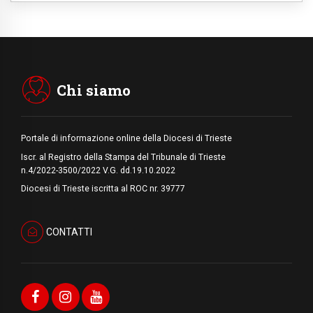
06.08.2026
Il Papa con i giovani ad Assisi: costruire la
civiltà dell'amore non delle contrapposizioni
06.08.2026
Hiroshima e Nagasaki, 81 anni dopo. Al via
i "dieci giorni di preghiera per la pace"
Chi siamo
Portale di informazione online della Diocesi di Trieste
Iscr. al Registro della Stampa del Tribunale di Trieste
n.4/2022-3500/2022 V.G. dd.19.10.2022
Diocesi di Trieste iscritta al ROC nr. 39777
CONTATTI