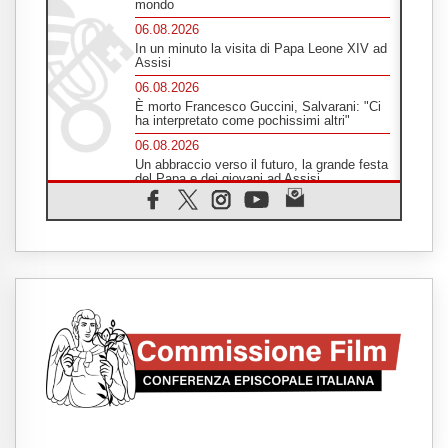
mondo
06.08.2026
In un minuto la visita di Papa Leone XIV ad
Assisi
06.08.2026
È morto Francesco Guccini, Salvarani: "Ci
ha interpretato come pochissimi altri"
06.08.2026
Un abbraccio verso il futuro, la grande festa
del Papa e dei giovani ad Assisi
06.08.2026
Il grazie dei giovani al Papa: "Oggi ci
sentiamo Chiesa"
06.08.2026
Leone XIV: la rivoluzione del Vangelo
abbatte i muri che separano gli esseri
umani
06.08.2026
Fra Marco Vianelli: alla scuola di san
Francesco per imparare il Vangelo della
pace
06.08.2026
Hiroshima, ad 81 anni dalla bomba resta
alto il richiamo al disarmo mondiale