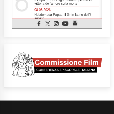
vittoria dell'amore sulla morte
08.08.2026
Hebdomada Papae: il Gr in latino dell'8
agosto
08.08.2026
Spin Time, Reina: Cristo non abita nei
palazzi del potere ma si identifica coi
senzatetto
08.08.2026
SIGNIS 2026, la comunicazione al servizio
del Vangelo
08.08.2026
Argentina, l'arcivescovo Colombo: "La
visita del Papa messaggio di pace e
dignità"
08.08.2026
Tonalestate 2026, i giovani sconfiggono la
paura
08.08.2026
Marcinelle, 70 anni dopo istituita la Giornata
europea per le vittime sul lavoro
08.08.2026
Arabia Saudita, Turchia e Pakistan
stringono una nuova alleanza militare in