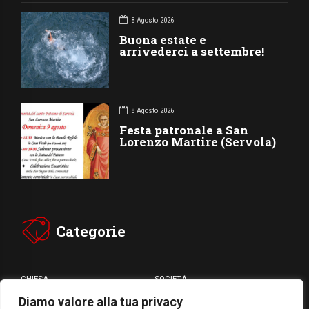
8 Agosto 2026
Buona estate e
arrivederci a settembre!
8 Agosto 2026
Festa patronale a San
Lorenzo Martire (Servola)
Categorie
CHIESA
SOCIETÁ
Diamo valore alla tua privacy
CARITÁ
GIUBILEO