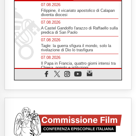
07.08.2026
Filippine, il vicariato apostolico di Calapan
diventa diocesi
07.08.2026
A Castel Gandolfo l'arazzo di Raffaello sulla
predica di San Paolo
07.08.2026
Tagle: la guerra sfigura il mondo, solo la
rivelazione di Dio lo trasfigura
07.08.2026
Il Papa in Francia, quattro giorni intensi tra
Chiesa, popolo e istituzioni
07.08.2026
SIGNIS 2026, dare voce alle religiose
cattoliche nello spazio pubblico
07.08.2026
Honduras, gli sfollati invisibili di una crisi
dimenticata
07.08.2026
Italia, Antigone: carceri al limite della
sopravvivenza per caldo e sovraffollamento
07.08.2026
Parolin conclude il viaggio in Messico: "La