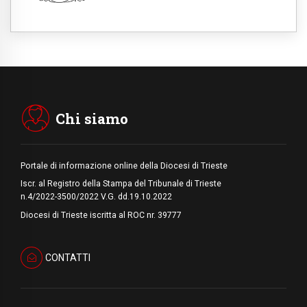
pace inizia con l'empatia per il dolore altrui"
07.08.2026
Uruguay, il presidente dei vescovi: la visita
del Papa dono per tutto il Paese
07.08.2026
Gaza, la strage dei bambini non si ferma:
300 morti in 300 giorni
Chi siamo
Portale di informazione online della Diocesi di Trieste
Iscr. al Registro della Stampa del Tribunale di Trieste
n.4/2022-3500/2022 V.G. dd.19.10.2022
Diocesi di Trieste iscritta al ROC nr. 39777
CONTATTI