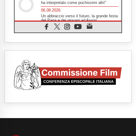
ha interpretato come pochissimi altri"
06.08.2026
Un abbraccio verso il futuro, la grande festa
del Papa e dei giovani ad Assisi
06.08.2026
Il grazie dei giovani al Papa: "Oggi ci
sentiamo Chiesa"
06.08.2026
Leone XIV: la rivoluzione del Vangelo
abbatte i muri che separano gli esseri
umani
06.08.2026
Fra Marco Vianelli: alla scuola di san
Francesco per imparare il Vangelo della
pace
06.08.2026
Hiroshima, ad 81 anni dalla bomba resta
alto il richiamo al disarmo mondiale
06.08.2026
Il Papa con i giovani ad Assisi: costruire la
civiltà dell'amore non delle contrapposizioni
06.08.2026
Hiroshima e Nagasaki, 81 anni dopo. Al via
i "dieci giorni di preghiera per la pace"