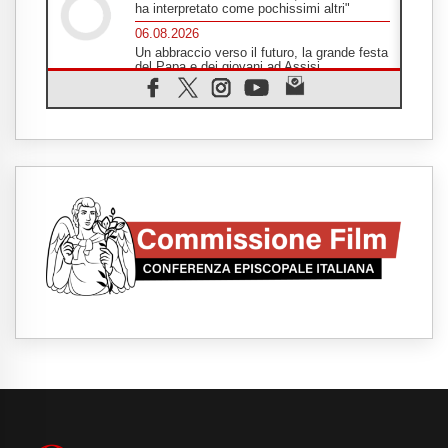
ha interpretato come pochissimi altri"
06.08.2026
Un abbraccio verso il futuro, la grande festa
del Papa e dei giovani ad Assisi
06.08.2026
Il grazie dei giovani al Papa: "Oggi ci
sentiamo Chiesa"
06.08.2026
Leone XIV: la rivoluzione del Vangelo
abbatte i muri che separano gli esseri
umani
06.08.2026
Fra Marco Vianelli: alla scuola di san
Francesco per imparare il Vangelo della
pace
06.08.2026
Hiroshima, ad 81 anni dalla bomba resta
alto il richiamo al disarmo mondiale
06.08.2026
Il Papa con i giovani ad Assisi: costruire la
civiltà dell'amore non delle contrapposizioni
06.08.2026
Hiroshima e Nagasaki, 81 anni dopo. Al via
i "dieci giorni di preghiera per la pace"