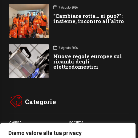
7 Agosto 2026
“Cambiare rotta… si può?”:
insieme, incontro all’altro
7 Agosto 2026
Nuove regole europee sui
ricambi degli
elettrodomestici
Categorie
CHIESA
SOCIETÁ
Diamo valore alla tua privacy
CARITÁ
GIUBILEO