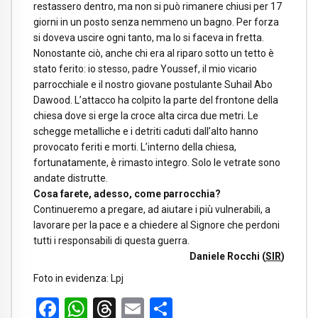
restassero dentro, ma non si può rimanere chiusi per 17
giorni in un posto senza nemmeno un bagno. Per forza
si doveva uscire ogni tanto, ma lo si faceva in fretta.
Nonostante ciò, anche chi era al riparo sotto un tetto è
stato ferito: io stesso, padre Youssef, il mio vicario
parrocchiale e il nostro giovane postulante Suhail Abo
Dawood. L’attacco ha colpito la parte del frontone della
chiesa dove si erge la croce alta circa due metri. Le
schegge metalliche e i detriti caduti dall’alto hanno
provocato feriti e morti. L’interno della chiesa,
fortunatamente, è rimasto integro. Solo le vetrate sono
andate distrutte.
Cosa farete, adesso, come parrocchia?
Continueremo a pregare, ad aiutare i più vulnerabili, a
lavorare per la pace e a chiedere al Signore che perdoni
tutti i responsabili di questa guerra.
Daniele Rocchi (
SIR
)
Foto in evidenza: Lpj
Facebook
WhatsApp
Threads
Email
Condividi