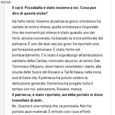
 AFP/SIR
Il card. Pizzaballa è stato insieme a voi. Cosa può
dire di questa visita?
Ha fatto tanto. Insieme al patriarca greco-ortodosso ha
visitato la nostra chiesa, quella ortodossa e l’ospedale.
Uno dei momenti più intensi è stato quando uno dei
feriti, ancora ricoverato, ha baciato la croce pettorale del
patriarca. È uno dei due casi più gravi: ha riportato una
perforazione polmonare. È stato ferito nel
bombardamento. C’è stato il sopralluogo all’ambulatorio
sanitario della Caritas, rinnovato da poco, al centro San
Tommaso d’Aquino, dove hanno constatato i danni, alla
scuola delle Suore del Rosario a Tal Al Hawa, nella zona
sud di Gaza city. Il patriarca ha potuto vedere la
distruzione generale. Domenica ha pregato tutto il
tempo con noi: adorazione, Rosario, messa.
Il patriarca, è stato riportato, avrebbe portato in dono
tonnellate di aiuti…
No. Questa è una notizia che va precisata. Non ha
portato aiuti materiali. È entrato con i suoi effetti