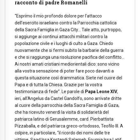
racconto di padre Romanelli
“Esprimo il mio profondo dolore per l’attacco
dell’esercito israeliano contro la Parrocchia cattolica
della Sacra Famiglia in Gaza City… Tale atto, purtroppo,
si aggiunge ai continui attacchi militari contro la
popolazione civile e i luoghi di culto a Gaza. Chiedo
nuovamente che si fermi subito la barbarie della guerra
e che si raggiunga una risoluzione pacifica del conflitto…
Ai nostri amati cristiani mediorientali dico: sono vicino
alla vostra sensazione di poter fare poco davanti a
questa situazione così drammatica. Siete nel cuore del
Papa e di tutta la Chiesa. Grazie per la vostra
testimonianza di fede”. Le parole di
Papa Leone XIV
,
ieri, all’Angelus da Castel Gandolfo, sono arrivate dritte
al cuore della parrocchia della Sacra Famiglia di Gaza,
che ha ricevuto venerdì la visita di solidarietà del
patriarca latino di Gerusalemme, card. Pierbattista
Pizzaballa, e del patriarca greco-ortodosso, Teofilo III. A
colpire, in particolare, “il ricordo dei nomi delle tre
vittime, Saad Issa Kostandi Salameh, Foumia Issa Latif