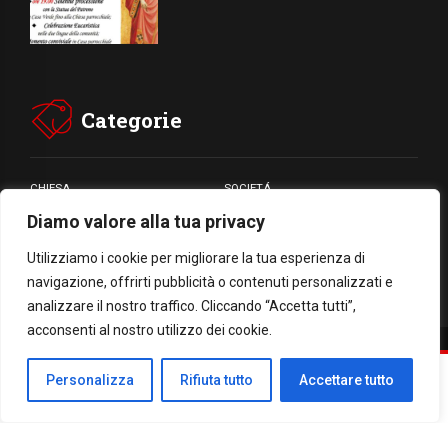
Categorie
CHIESA
SOCIETÁ
Diamo valore alla tua privacy
CARITÁ
GIUBILEO
CULTURA
MEDIA
Utilizziamo i cookie per migliorare la tua esperienza di
navigazione, offrirti pubblicità o contenuti personalizzati e
analizzare il nostro traffico. Cliccando “Accetta tutti”,
acconsenti al nostro utilizzo dei cookie.
Facebook
WhatsApp
Threads
Email
Condividi
Personalizza
Rifiuta tutto
Accettare tutto