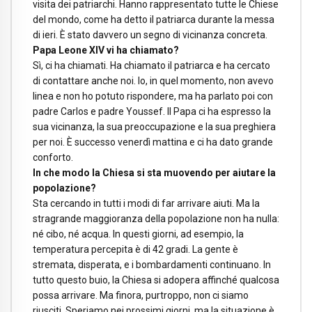
visita dei patriarchi. Hanno rappresentato tutte le Chiese
del mondo, come ha detto il patriarca durante la messa
di ieri. È stato davvero un segno di vicinanza concreta.
Papa Leone XIV vi ha chiamato?
Sì, ci ha chiamati. Ha chiamato il patriarca e ha cercato
di contattare anche noi. Io, in quel momento, non avevo
linea e non ho potuto rispondere, ma ha parlato poi con
padre Carlos e padre Youssef. Il Papa ci ha espresso la
sua vicinanza, la sua preoccupazione e la sua preghiera
per noi. È successo venerdì mattina e ci ha dato grande
conforto.
In che modo la Chiesa si sta muovendo per aiutare la
popolazione?
Sta cercando in tutti i modi di far arrivare aiuti. Ma la
stragrande maggioranza della popolazione non ha nulla:
né cibo, né acqua. In questi giorni, ad esempio, la
temperatura percepita è di 42 gradi. La gente è
stremata, disperata, e i bombardamenti continuano. In
tutto questo buio, la Chiesa si adopera affinché qualcosa
possa arrivare. Ma finora, purtroppo, non ci siamo
riusciti. Speriamo nei prossimi giorni, ma la situazione è