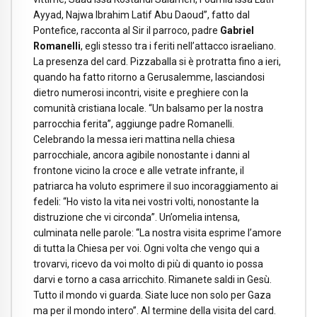
Ayyad, Najwa Ibrahim Latif Abu Daoud”, fatto dal
Pontefice, racconta al Sir il parroco, padre
Gabriel
Romanelli
, egli stesso tra i feriti nell’attacco israeliano.
La presenza del card. Pizzaballa si è protratta fino a ieri,
quando ha fatto ritorno a Gerusalemme, lasciandosi
dietro numerosi incontri, visite e preghiere con la
comunità cristiana locale. “Un balsamo per la nostra
parrocchia ferita”, aggiunge padre Romanelli.
Celebrando la messa ieri mattina nella chiesa
parrocchiale, ancora agibile nonostante i danni al
frontone vicino la croce e alle vetrate infrante, il
patriarca ha voluto esprimere il suo incoraggiamento ai
fedeli: “Ho visto la vita nei vostri volti, nonostante la
distruzione che vi circonda”. Un’omelia intensa,
culminata nelle parole: “La nostra visita esprime l’amore
di tutta la Chiesa per voi. Ogni volta che vengo qui a
trovarvi, ricevo da voi molto di più di quanto io possa
darvi e torno a casa arricchito. Rimanete saldi in Gesù.
Tutto il mondo vi guarda. Siate luce non solo per Gaza
ma per il mondo intero”. Al termine della visita del card.