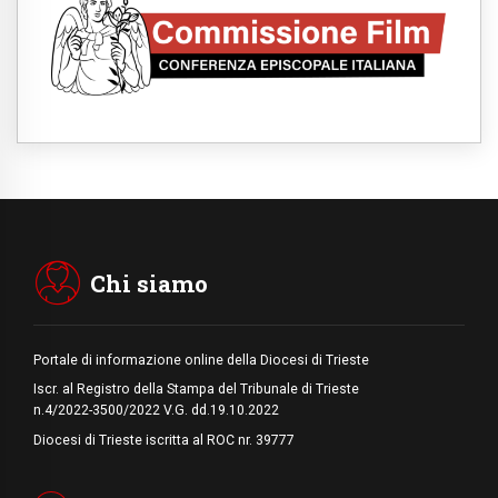
08.08.2026
Argentina, l'arcivescovo Colombo: "La
visita del Papa messaggio di pace e
dignità"
08.08.2026
Tonalestate 2026, i giovani sconfiggono la
paura
08.08.2026
Marcinelle, 70 anni dopo istituita la Giornata
europea per le vittime sul lavoro
08.08.2026
Arabia Saudita, Turchia e Pakistan
stringono una nuova alleanza militare in
Medio Oriente
Chi siamo
Portale di informazione online della Diocesi di Trieste
Iscr. al Registro della Stampa del Tribunale di Trieste
n.4/2022-3500/2022 V.G. dd.19.10.2022
Diocesi di Trieste iscritta al ROC nr. 39777