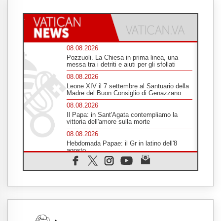
08.08.2026
Pozzuoli. La Chiesa in prima linea, una
messa tra i detriti e aiuti per gli sfollati
08.08.2026
Leone XIV il 7 settembre al Santuario della
Madre del Buon Consiglio di Genazzano
08.08.2026
Il Papa: in Sant'Agata contempliamo la
vittoria dell'amore sulla morte
08.08.2026
Hebdomada Papae: il Gr in latino dell'8
agosto
08.08.2026
Spin Time, Reina: Cristo non abita nei
palazzi del potere ma si identifica coi
senzatetto
08.08.2026
SIGNIS 2026, la comunicazione al servizio
del Vangelo