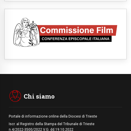
social non saziano, vogliamo cose grandi"
05.08.2026
Parolin ai preti del Guatemala: siate
"sentinelle vigili", è la santità a rendere
credibili
05.08.2026
Dal Papa all'udienza generale la forza del
"circolo degli eroi"
05.08.2026
Ucraina, il nunzio: preoccupa sentire chi
benedice la guerra. Il Papa unica voce di
pace
05.08.2026
Venezuela, don Pagniello: "Nel dolore, una
Chiesa che non si arrende"
05.08.2026
Migranti, UE compatta su Ceuta: superata
una prova difficile
Chi siamo
Portale di informazione online della Diocesi di Trieste
Iscr. al Registro della Stampa del Tribunale di Trieste
n.4/2022-3500/2022 V.G. dd.19.10.2022