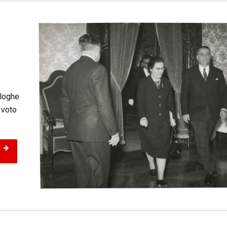
ologhe
l voto