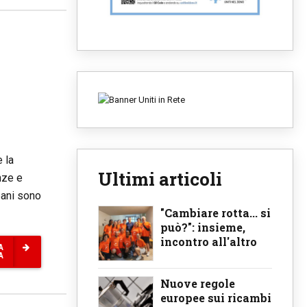
 la
Ultimi articoli
enze e
bani sono
"Cambiare rotta... si
può?": insieme,
incontro all'altro
A
A
Nuove regole
europee sui ricambi