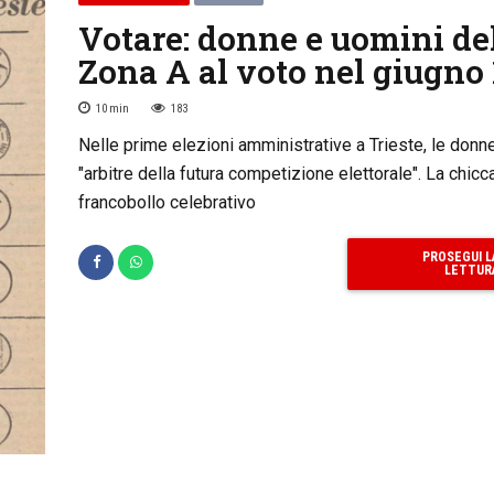
Votare: donne e uomini de
Zona A al voto nel giugno
10
min
183
Nelle prime elezioni amministrative a Trieste, le donn
"arbitre della futura competizione elettorale". La chicc
francobollo celebrativo
PROSEGUI L
LETTUR