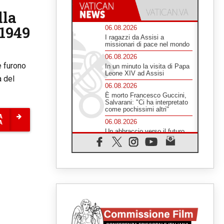
lla
 1949
06.08.2026
I ragazzi da Assisi a
missionari di pace nel mondo
06.08.2026
e furono
In un minuto la visita di Papa
Leone XIV ad Assisi
a del
06.08.2026
È morto Francesco Guccini,
Salvarani: "Ci ha interpretato
come pochissimi altri"
A
06.08.2026
A
Un abbraccio verso il futuro,
la grande festa del Papa e dei
giovani ad Assisi
06.08.2026
Il grazie dei giovani al Papa:
"Oggi ci sentiamo Chiesa"
06.08.2026
Leone XIV: la rivoluzione del
Vangelo abbatte i muri che
separano gli esseri umani
06.08.2026