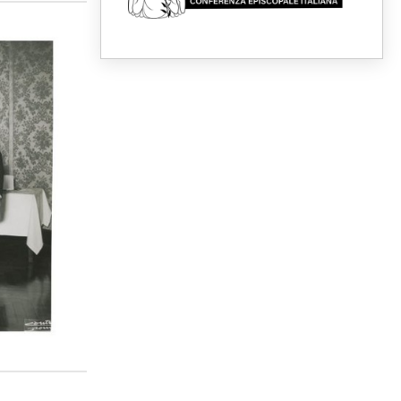
Fra Marco Vianelli: alla scuola
di san Francesco per
imparare il Vangelo della pace
06.08.2026
Hiroshima, ad 81 anni dalla
bomba resta alto il richiamo al
disarmo mondiale
06.08.2026
Il Papa con i giovani ad
Assisi: costruire la civiltà
dell'amore non delle
contrapposizioni
06.08.2026
Hiroshima e Nagasaki, 81
anni dopo. Al via i "dieci giorni
di preghiera per la pace"