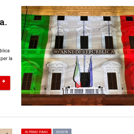
a.
blica
per la
IN PRIMO PIANO
SOCIETÀ