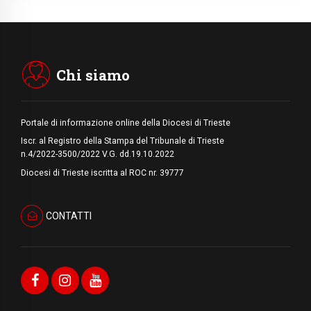
In Ciad nasce la rete dei media cattolici
08.08.2026
Pozzuoli, la Chiesa in prima linea: una
Messa tra i detriti e aiuti per gli sfollati
Chi siamo
Portale di informazione online della Diocesi di Trieste
Iscr. al Registro della Stampa del Tribunale di Trieste
n.4/2022-3500/2022 V.G. dd.19.10.2022
Diocesi di Trieste iscritta al ROC nr. 39777
CONTATTI