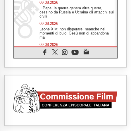
09.08.2026
Il Papa: la guerra genera altra guerra,
cessino da Russia e Ucraina gli attacchi sui
civili
09.08.2026
Leone XIV: non disperare, neanche nei
momenti di buio. Gesù non ci abbandona
mai
09.08.2026
Drammatica escalation del conflitto tra
Russia e Ucraina
09.08.2026
Tra Tolkien e Leone, un convegno su
"l'uomo, il mezzo e l'algoritmo"
09.08.2026
Spagna, controlli alle frontiere per i
viaggiatori provenienti dall'Italia
09.08.2026
Indonesia, un dollaro per la costruzione di
219 Chiese
09.08.2026
Il dialogo interreligioso, isola di resistenza
per rispondere alle paure del mondo
09.08.2026