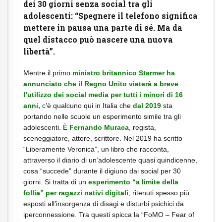
dei 30 giorni senza social tra gli
adolescenti: “Spegnere il telefono significa
mettere in pausa una parte di sé. Ma da
quel distacco può nascere una nuova
libertà”.
Mentre il primo
ministro britannico Starmer ha
annunciato che il Regno Unito vieterà a breve
l’utilizzo dei social media per tutti i minori di 16
anni,
c’è qualcuno qui in Italia che
dal 2019
sta
portando nelle scuole un esperimento simile tra gli
adolescenti. È
Fernando Muraca
, regista,
sceneggiatore, attore, scrittore. Nel 2019 ha scritto
“Liberamente Veronica”, un libro che racconta,
attraverso il diario di un’adolescente quasi quindicenne,
cosa “succede” durante il digiuno dai social per 30
giorni. Si tratta di un
esperimento “a limite della
follia” per ragazzi nativi digitali
, ritenuti spesso più
esposti all’insorgenza di disagi e disturbi psichici da
iperconnessione. Tra questi spicca la “FoMO – Fear of