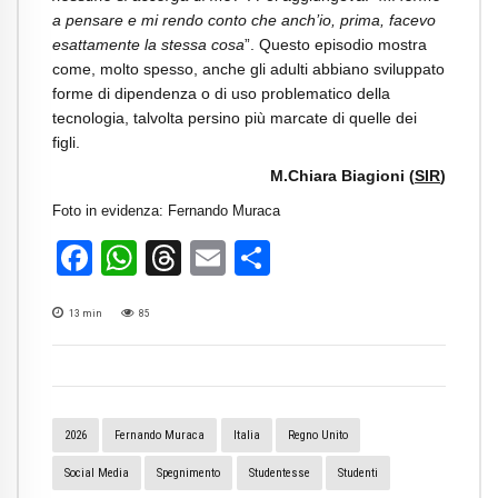
a pensare e mi rendo conto che anch’io, prima, facevo
esattamente la stessa cosa
”. Questo episodio mostra
come, molto spesso, anche gli adulti abbiano sviluppato
forme di dipendenza o di uso problematico della
tecnologia, talvolta persino più marcate di quelle dei
figli.
M.Chiara Biagioni (
SIR
)
Foto in evidenza: Fernando Muraca
Facebook
WhatsApp
Threads
Email
Condividi
13
min
85
2026
Fernando Muraca
Italia
Regno Unito
Social Media
Spegnimento
Studentesse
Studenti