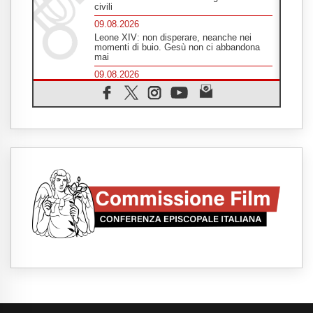
civili
09.08.2026
Leone XIV: non disperare, neanche nei
momenti di buio. Gesù non ci abbandona
mai
09.08.2026
Drammatica escalation del conflitto tra
Russia e Ucraina
09.08.2026
Tra Tolkien e Leone, un convegno su
"l'uomo, il mezzo e l'algoritmo"
09.08.2026
Spagna, controlli alle frontiere per i
viaggiatori provenienti dall'Italia
09.08.2026
Indonesia, un dollaro per la costruzione di
219 Chiese
09.08.2026
Il dialogo interreligioso, isola di resistenza
per rispondere alle paure del mondo
09.08.2026
In Ciad nasce la rete dei media cattolici
08.08.2026