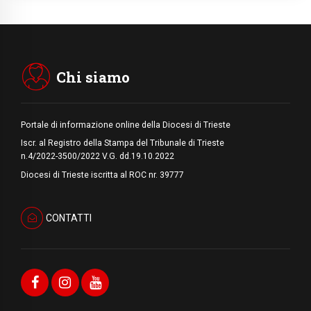
In Ciad nasce la rete dei media cattolici
08.08.2026
Pozzuoli, la Chiesa in prima linea: una
Messa tra i detriti e aiuti per gli sfollati
Chi siamo
Portale di informazione online della Diocesi di Trieste
Iscr. al Registro della Stampa del Tribunale di Trieste
n.4/2022-3500/2022 V.G. dd.19.10.2022
Diocesi di Trieste iscritta al ROC nr. 39777
CONTATTI