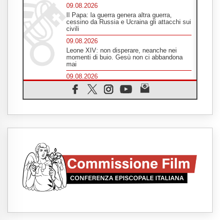
09.08.2026
Il Papa: la guerra genera altra guerra,
cessino da Russia e Ucraina gli attacchi sui
civili
09.08.2026
Leone XIV: non disperare, neanche nei
momenti di buio. Gesù non ci abbandona
mai
09.08.2026
Drammatica escalation del conflitto tra
Russia e Ucraina
09.08.2026
Tra Tolkien e Leone, un convegno su
"l'uomo, il mezzo e l'algoritmo"
09.08.2026
Spagna, controlli alle frontiere per i
viaggiatori provenienti dall'Italia
09.08.2026
Indonesia, un dollaro per la costruzione di
219 Chiese
09.08.2026
Il dialogo interreligioso, isola di resistenza
per rispondere alle paure del mondo
09.08.2026