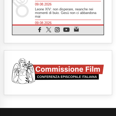
09.08.2026
Leone XIV: non disperare, neanche nei
momenti di buio. Gesù non ci abbandona
mai
09.08.2026
Drammatica escalation del conflitto tra
Russia e Ucraina
09.08.2026
Tra Tolkien e Leone, un convegno su
"l'uomo, il mezzo e l'algoritmo"
09.08.2026
Spagna, controlli alle frontiere per i
viaggiatori provenienti dall'Italia
09.08.2026
Indonesia, un dollaro per la costruzione di
219 Chiese
09.08.2026
Il dialogo interreligioso, isola di resistenza
per rispondere alle paure del mondo
09.08.2026
In Ciad nasce la rete dei media cattolici
08.08.2026
Pozzuoli, la Chiesa in prima linea: una