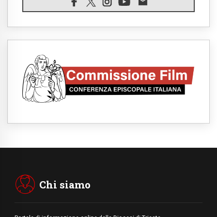
07.08.2026
Il Papa in Francia, quattro giorni intensi tra
Chiesa, popolo e istituzioni
07.08.2026
SIGNIS 2026, dare voce alle religiose
cattoliche nello spazio pubblico
07.08.2026
Honduras, gli sfollati invisibili di una crisi
dimenticata
07.08.2026
Italia, Antigone: carceri al limite della
sopravvivenza per caldo e sovraffollamento
07.08.2026
Parolin conclude il viaggio in Messico: "La
pace inizia con l'empatia per il dolore altrui"
07.08.2026
Uruguay, il presidente dei vescovi: la visita
del Papa dono per tutto il Paese
Chi siamo